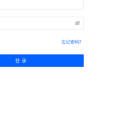
忘记密码?
登 录